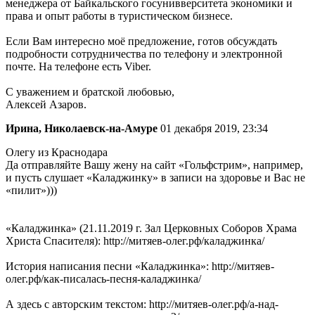
менеджера от Байкальского госунивверситета экономики и
права и опыт работы в туристическом бизнесе.
Если Вам интересно моё предложение, готов обсуждать
подробности сотрудничества по телефону и электронной
почте. На телефоне есть Viber.
С уважением и братской любовью,
Алексей Азаров.
Ирина, Николаевск-на-Амуре
01 декабря 2019, 23:34
Олегу из Краснодара
Да отправляйте Вашу жену на сайт «Гольфстрим», например,
и пусть слушает «Каладжинку» в записи на здоровье и Вас не
«пилит»)))
«Каладжинка» (21.11.2019 г. Зал Церковных Соборов Храма
Христа Спасителя): http://митяев-олег.рф/каладжинка/
История написания песни «Каладжинка»: http://митяев-
олег.рф/как-писалась-песня-каладжинка/
А здесь с авторским текстом: http://митяев-олег.рф/а-над-