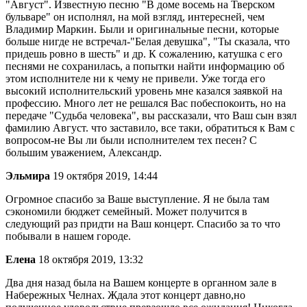
"Август". Известную песню "В доме восемь на Тверском
бульваре" он исполнял, на мой взгляд, интересней, чем
Владимир Маркин. Были и оригинальные песни, которые
больше нигде не встречал-"Белая девушка", "Ты сказала, что
придешь ровно в шесть" и др. К сожалению, катушка с его
песнями не сохранилась, а попытки найти информацию об
этом исполнителе ни к чему не привели. Уже тогда его
высокий исполнительский уровень мне казался заявкой на
профессию. Много лет не решался Вас побеспокоить, но на
передаче "Судьба человека", вы рассказали, что Ваш сын взял
фамилию Август. что заставило, все таки, обратиться к Вам с
вопросом-не Вы ли были исполнителем тех песен? С
большим уважением, Александр.
Эльмира
19 октября 2019, 14:44
Огромное спасибо за Ваше выступление. Я не была там
сэкономили бюджет семейный. Может получится в
следующий раз придти на Ваш концерт. Спасибо за то что
побывали в нашем городе.
Елена
18 октября 2019, 13:32
Два дня назад была на Вашем концерте в органном зале в
Набережных Челнах. Ждала этот концерт давно,но