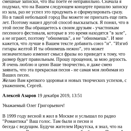
смешные записки, что Вы поете ее неправильно. Сначала я
подумал, что на Вашем следующем концерте пришлю записку
из зала, раз не успел это продумать и сформулировать сразу.
Но в такой небольшой город Вы можете не приехать еще пять
лет. Поэтому нашел другой способ высказаться. Я понял, что в
этой песне Вы обращаетесь к своим друзьям - участникам
песенного фестиваля, которые в это время находятся "в зале",
а не играют, поэтому "обнимешь", а не "обнимаешь". И мне
кажется, что лучше в Вашем тексте добавить союз "и". "Изгиб
гитары желтой И ты обнимешь нежно", это может
незначительно изменит смысл фразы но приведет к тому, что
размер будет правильным. Прошу прощения, за мою дерзость.
Я очень люблю и ценю Ваше творчество, и даже смею
заявить, что эта прекрасная песня - не самая моя любимая из
Ваших песен.
Желаю Вам крепкого здоровья и новых творческих успехов, с
уважением, Сергей.
Алексей Азаров
19 декабря 2019, 13:51
Уважаемый Олег Григорьевич!
В 1999 году весной я жил в Москве и услышал по радио
"Романтика" Ваш голос. Там были и песни и
беседа с ведущим. Будучи жителем Иркутска, я знал, что на