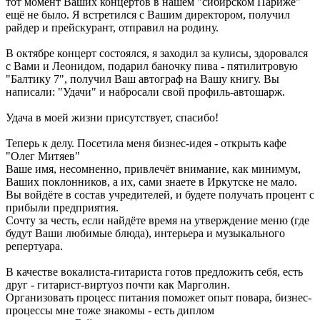
тот момент Ваших концертов в нашем "сибирском Париже"
ещё не было. Я встретился с Вашим директором, получил
райдер и прейскурант, отправил на родину.
В октябре концерт состоялся, я заходил за кулисы, здоровался
с Вами и Леонидом, подарил баночку пива - пятилитровую
"Балтику 7", получил Ваш автограф на Вашу книгу. Вы
написали: "Удачи" и набросали свой профиль-автошарж.
Удача в моей жизни присутствует, спасибо!
Теперь к делу. Посетила меня бизнес-идея - открыть кафе
"Олег Митяев"
Ваше имя, несомненно, привлечёт внимание, как минимум,
Ваших поклонников, а их, сами знаете в Иркутске не мало.
Вы войдёте в состав учредителей, и будете получать процент с
прибыли предприятия.
Сочту за честь, если найдёте время на утверждение меню (где
будут Ваши любимые блюда), интерьера и музыкального
репертуара.
В качестве вокалиста-гитариста готов предложить себя, есть
друг - гитарист-виртуоз почти как Марголин.
Организовать процесс питания поможет опыт повара, бизнес-
процессы мне тоже знакомы - есть диплом