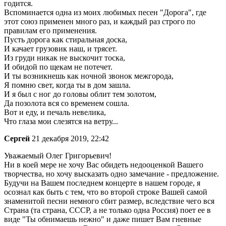
годится.
Вспоминается одна из моих любимых песен "Дорога", где
этот союз применен много раз, и каждый раз строго по
правилам его применения.
Пусть дорога как стиральная доска,
И качает грузовик наш, и трясет.
Из груди никак не выскочит тоска,
И обидой по щекам не потечет.
И ты возникнешь как ночной звонок межгорода,
Я помню свет, когда ты в дом зашла.
И я был с ног до головы облит тем золотом,
Да позолота вся со временем сошла.
Вот и еду, и печаль невелика,
Что глаза мои слезятся на ветру...
Сергей
21 декабря 2019, 22:42
Уважаемый Олег Григорьевич!
Ни в коей мере не хочу Вас обидеть недооценкой Вашего
творчества, но хочу высказать одно замечание - предложение.
Будучи на Вашем последнем концерте в нашем городе, я
осознал как быть с тем, что во второй строке Вашей самой
знаменитой песни немного сбит размер, вследствие чего вся
Страна (та страна, СССР, а не только одна Россия) поет ее в
виде "Ты обнимаешь нежно" и даже пишет Вам гневные