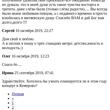
полученное удовольствие превзошло все ожидания! Никогда
не думала. что в моей душе есть такие чувства восторга и
трепета, даже слёзы были (только слёзы радости)..... Вы всегда
были моим любимым певцом, а с недавнего времени я просто
влюбилась в митяевскую душу. Спасибо ВАМ и дай Бог вам
долго,долго !!!
Сергей
16 октября 2019, 22:27
Дом свой я люблю.
А в песнях я пишу о трёх станциях метро: детство,юность и
молодость.:)
Олег
16 октября 2019, 12:23
Спаси бо ...
Ирина
25 сентября 2019, 07:41
Здравствуйте. Хотелось бы узнать планируется ли в этом году
концерт в Кемерово?
Первая
«
1
2