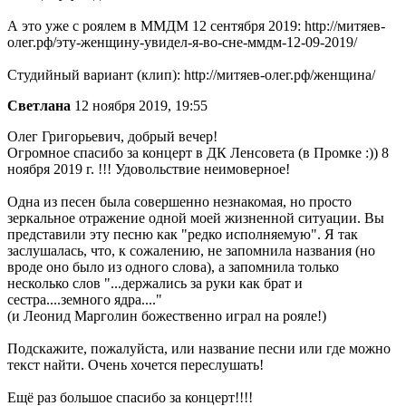
А это уже с роялем в ММДМ 12 сентября 2019: http://митяев-
олег.рф/эту-женщину-увидел-я-во-сне-ммдм-12-09-2019/
Студийный вариант (клип): http://митяев-олег.рф/женщина/
Светлана
12 ноября 2019, 19:55
Олег Григорьевич, добрый вечер!
Огромное спасибо за концерт в ДК Ленсовета (в Промке :)) 8
ноября 2019 г. !!! Удовольствие неимоверное!
Одна из песен была совершенно незнакомая, но просто
зеркальное отражение одной моей жизненной ситуации. Вы
представили эту песню как "редко исполняемую". Я так
заслушалась, что, к сожалению, не запомнила названия (но
вроде оно было из одного слова), а запомнила только
несколько слов "...держались за руки как брат и
сестра....земного ядра...."
(и Леонид Марголин божественно играл на рояле!)
Подскажите, пожалуйста, или название песни или где можно
текст найти. Очень хочется переслушать!
Ещё раз большое спасибо за концерт!!!!