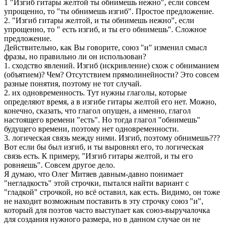
1 "Изгиб гитары желтой ты обнимешь нежно", если совсем
упрощенно, то "ты обнимешь изгиб". Простое предложение.
2. "Изгиб гитары желтой, и ты обнимешь нежно", если
упрощенно, то " есть изгиб, и ты его обнимешь". Сложное
предложение.
Действительно, как Вы говорите, союз "и" изменил смысл
фразы, но правильно ли он использован?
1. сходство явлений. Изгиб (искривление) схож с обниманием
(объятием)? Чем? Отсутствием прямолинейности? Это совсем
разные понятия, поэтому не тот случай.
2. их одновременность. Тут нужны глаголы, которые
определяют время, а в изгибе гитары желтой его нет. Можно,
конечно, сказать, что глагол опущен, а именно, глагол
настоящего времени "есть". Но тогда глагол "обнимешь"
будущего времени, поэтому нет одновременности.
3. логическая связь между ними. Изгиб, поэтому обнимешь???
Вот если бы был изгиб, и ты выровнял его, то логическая
связь есть. К примеру, "Изгиб гитары желтой, и ты его
ровняешь". Совсем другое дело.
Я думаю, что Олег Митяев давным-давно понимает
"негладкость" этой строчки, пытался найти вариант с
"гладкой" строчкой, но всё оставил, как есть. Видимо, он тоже
не находит возможным поставить в эту строчку союз "и",
который для поэтов часто выступает как союз-выручалочка
для создания нужного размера, но в данном случае он не