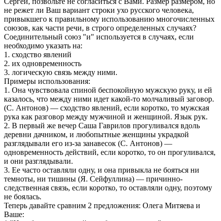
Сергей, позвольте не согласиться с Вами. Размер размером, но
не режет ли Ваш вариант строки ухо русского человека,
привыкшего к правильному использованию многочисленных
союзов, как части речи, в строго определенных случаях?
Соединительный союз "и" используется в случаях, если
необходимо указать на:
1. сходство явлений
2. их одновременность
3. логическую связь между ними.
Примеры использования:
1. Она чувствовала спиной беспокойную мужскую руку, и ей
казалось, что между ними идет какой-то молчаливый заговор.
(С. Антонов) — сходство явлений, если коротко, то мужская
рука как разговор между мужчиной и женщиной. Язык рук.
2. В первый же вечер Саша Гаврилов прогуливался вдоль
деревни дачником, и любопытные женщины украдкой
разглядывали его из-за занавесок (С. Антонов) —
одновременность действий, если коротко, то он прогуливался,
и они разглядывали.
3. Ее часто оставляли одну, и она привыкла не бояться ни
темноты, ни тишины (Я. Сейфуллина) — причинно-
следственная связь, если коротко, то оставляли одну, поэтому
не боялась.
Теперь давайте сравним 2 предложения: Олега Митяева и
Ваше: