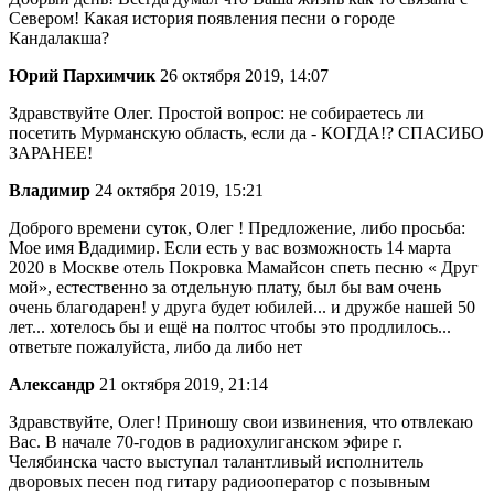
Севером! Какая история появления песни о городе
Кандалакша?
Юрий Пархимчик
26 октября 2019, 14:07
Здравствуйте Олег. Простой вопрос: не собираетесь ли
посетить Мурманскую область, если да - КОГДА!? СПАСИБО
ЗАРАНЕЕ!
Владимир
24 октября 2019, 15:21
Доброго времени суток, Олег ! Предложение, либо просьба:
Мое имя Вдадимир. Если есть у вас возможность 14 марта
2020 в Москве отель Покровка Мамайсон спеть песню « Друг
мой», естественно за отдельную плату, был бы вам очень
очень благодарен! у друга будет юбилей... и дружбе нашей 50
лет... хотелось бы и ещё на полтос чтобы это продлилось...
ответьте пожалуйста, либо да либо нет
Александр
21 октября 2019, 21:14
Здравствуйте, Олег! Приношу свои извинения, что отвлекаю
Вас. В начале 70-годов в радиохулиганском эфире г.
Челябинска часто выступал талантливый исполнитель
дворовых песен под гитару радиооператор с позывным