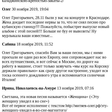
каладжинскою-крепостью-закаты-2/
Олег
30 ноября 2019, 19:04
Олег Григорьевич, 28.11 были у вас на концерте в Краснодаре.
Жена доедает последние нервы за то, что не снял песню про
кубанскую станицу!!! Пожалуйста, побыстрее выпуске новый
альбом с этой песней!!! Больше не буу ее вывозить! Ну
мурлыкала ваши известные...
Сабина
18 ноября 2019, 11:52
Олег Григорьевич, спасибо Вам за ваши песни, мы с ними
проехали не один раз всю Европу, они сопровождают нас во
всех путешествиях, и вот сейчас в Москве, по дороге на
работу в машине, стоит только зазвучать «мы курс на Корсику
держали правильно» как сразу другое настроение, уходит вся
тоска осеннего дождливого утра и вспоминается солнечная
Италия!
Ирина, Николаевск-на-Амуре
13 ноября 2019, 07:16
Светлана, эта новая песня называется «Женщина» («Эту
женщину увидел я во сне»)
Вот её первое исполнение с текстом http://митяев-олег.рф/эту-
женщину-увидел-я-во-сне-магнитого/