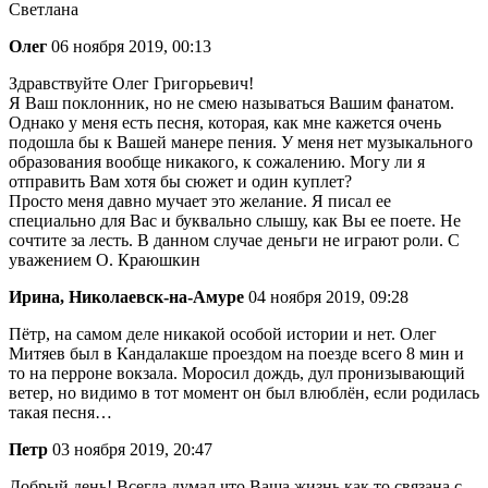
Светлана
Олег
06 ноября 2019, 00:13
Здравствуйте Олег Григорьевич!
Я Ваш поклонник, но не смею называться Вашим фанатом.
Однако у меня есть песня, которая, как мне кажется очень
подошла бы к Вашей манере пения. У меня нет музыкального
образования вообще никакого, к сожалению. Могу ли я
отправить Вам хотя бы сюжет и один куплет?
Просто меня давно мучает это желание. Я писал ее
специально для Вас и буквально слышу, как Вы ее поете. Не
сочтите за лесть. В данном случае деньги не играют роли. С
уважением О. Краюшкин
Ирина, Николаевск-на-Амуре
04 ноября 2019, 09:28
Пётр, на самом деле никакой особой истории и нет. Олег
Митяев был в Кандалакше проездом на поезде всего 8 мин и
то на перроне вокзала. Моросил дождь, дул пронизывающий
ветер, но видимо в тот момент он был влюблён, если родилась
такая песня…
Петр
03 ноября 2019, 20:47
Добрый день! Всегда думал что Ваша жизнь как то связана с