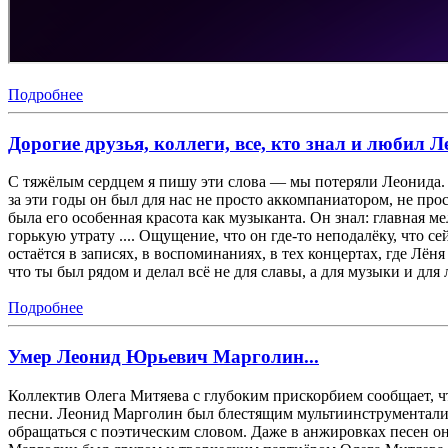
Подробнее
Дорогие друзья, коллеги, все, кто знал и любил
С тяжёлым сердцем я пишу эти слова — мы потеряли Леонида. Он
за эти годы он был для нас не просто аккомпаниатором, не пр
была его особенная красота как музыканта. Он знал: главная ме
горькую утрату .... Ощущение, что он где‑то неподалёку, что се
остаётся в записях, в воспоминаниях, в тех концертах, где Лёня
что ты был рядом и делал всё не для славы, а для музыки и дл
Подробнее
Умер Леонид Юрьевич Марголин...
Коллектив Олега Митяева с глубоким прискорбием сообщает, чт
песни. Леонид Марголин был блестящим мультиинструменталис
обращаться с поэтическим словом. Даже в анжировках песен он