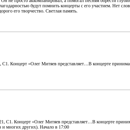
Он не просто аккомпанировал, а помогал песням обрести глуби
благодарностью будут помнить концерты с его участием. Нет сло
орого его творчество. Светлая память.
а 21, С1. Концерт «Олег Митяев представляет…В концерте принима
вка 21, С1. Концерт «Олег Митяев представляет…В концерте прини
и многих других). Начало в 17:00