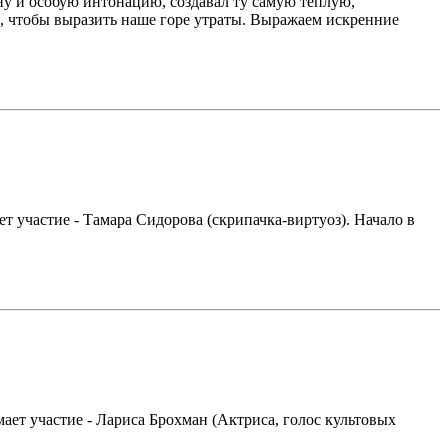
ну и особую интонацию, создавал ту самую тёплую,
в, чтобы выразить наше горе утраты. Выражаем искренние
ет участие - Тамара Сидорова (скрипачка-виртуоз). Начало в
мает участие - Лариса Брохман (Актриса, голос культовых