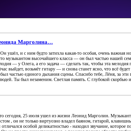
 Леонида Марголина…
 ушёл, и с ним будто затихла какая-то особая, очень важная но
осто музыкантом высочайшего класса — он был частью нашей семь
лодия — у Олега, а его задача — сделать так, чтобы эта мелодия
йчас выйдет, возьмёт гитару — и снова станет ясно, что всё буде
 был частью единого дыхания сцены. Спасибо тебе, Лёня, за эти го
я людей. Ты был незаменим. Светлая память. С глубокой скорбью
о сегодня, 25 июля ушел из жизни Леонид Марголин. Музыкант, 
том , он не только виртуозно владел баяном, гитарой, клавиш
 отличался особой деликатностью - находил звучание, которое 