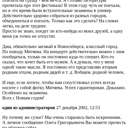
Поехать на Грушу - моя мечта. Я столько литературы
прочитала про этот фестиваль! В этом году чуть не поехала,
но в это время были вступительные экзамены в универ.
Действительно здорово собраться из разных городов,
объединиться и поехать. Только как это сделать? На словах
легко, на деле труднее.
Просто не знаю, поедет ли кто-нибудь из моих друзей, а одну
меня уж точно не отпустят.
Даш, обязательно заезжай в Новосибирск, классный город.
По поводу Митяева. На концерте действительно можно с ним
пообщаться, только он постоянно куда-то спешит. Кто-то
сказал, что хочет быть его мужем. А я думала, что у меня
одной такие мысли. Я постоянно его представляю вторым
родным отцом, родным дядей и т. д. Вобщем, родной человек.
И еще, если хотите, чтобы вам сопутствовал успех всегда
носите с собой фотку Митяева. Успех гарантирован. Доказано.
Особенно на экзамены.
Всех с Новым годом!
один из администраторов
27 декабря 2002, 12:53
Ну почему же сухое? Мы очень старались быть искренними.
А личное сообщение Олега Григорьевича Вы можете прочесть
на обложке сайта.