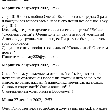
Маришка
27 декабря 2002, 12:53
Люди!!!!Я очень люблю Олега!!!Была на его концертах 3 раза
и каждый раз влюблялась в него и его песни все больше.Хочу
еще!!!!!!
Кто-нибудь ездит в другие города на его концерты???Может
"скооперируемся"??Очень хочется увилеть его.И услышать!
А поповоду груши-отличная идея.Ни разу не была,но в этом
году собираюсь.
Даш,а там с ним пообщаться реально??Сколько дней Олег там
поет???
Пишите мне, mary252@yandex.ru
Маришка
27 декабря 2002, 12:53
Спасибо вам, уважаемые,за отличный сайт. Единственное
пожелание-хотелось бы побольше статей и интервью.А то
список из одних названий написали,а пррчитать их нельзя.
С новым годом вас!И Олега конечно!!!!
С нетерпением ждем опять в Воронеже!!!
Маша
27 декабря 2002, 12:53
Олег Григорьевич,я вас люблю и хочу за вас замуж.Вы как,не