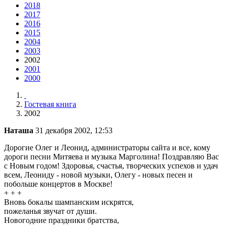
2018
2017
2016
2015
2004
2003
2002
2001
2000
Гостевая книга
2002
Наташа
31 декабря 2002, 12:53
Дорогие Олег и Леонид, администраторы сайта и все, кому
дороги песни Митяева и музыка Марголина! Поздравляю Вас
с Новым годом! Здоровья, счастья, творческих успехов и удач
всем, Леониду - новой музыки, Олегу - новых песен и
побольше концертов в Москве!
+ + +
Вновь бокалы шампанским искрятся,
пожеланья звучат от души.
Новогодние праздники братства,