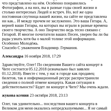
что представлено на нём. Особенно понравились
Фотографии, а на них, вы в разные годы своей жизни и
столько интересных Людей и встреч. Но, всё же одна
постоянная спутница вашей жизни, на сайте не представлена
ни как... И между прочем не заслуженно. Это ваша Гитара. А,
верней ваши Гитары, на которых вы играли в разные времена
своего творчества. А оно Творчество ведь тесно связано с
Гитарой. И многие почитатели ваших Песен, уверен бы ли бы
рады узнать хотя бы о малой толике этой информации.
Особенно Молодёжь.
Спасибо С уважением Владимир. Германия.
Александра
16 ноября 2018, 17:29
Здравствуйте, Олег! По сведениям Вашего сайта концерт в
Чите состоится 05.12.2018 (изначально был заявлен
01.12.2018). Вместе с тем, у нас в городе как продавец
билетов, так и информационный ресурс распространили
сведения о полной отмене концерта. Какая ситуация в
действительности? Будет ли концерт в Чите? Мы очень ждали.
жукова ксения
23 октября 2018, 23:13
Олег, так удивительно... последствия вашего концерта в
Великом для меня оказались непредсказуемыми... Я не самый