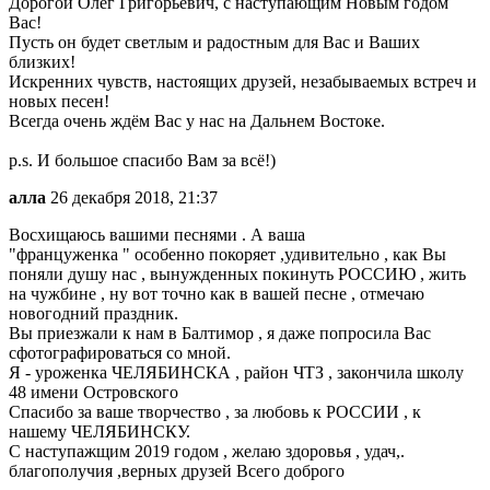
Дорогой Олег Григорьевич, с наступающим Новым годом
Вас!
Пусть он будет светлым и радостным для Вас и Ваших
близких!
Искренних чувств, настоящих друзей, незабываемых встреч и
новых песен!
Всегда очень ждём Вас у нас на Дальнем Востоке.
p.s. И большое спасибо Вам за всё!)
алла
26 декабря 2018, 21:37
Восхищаюсь вашими песнями . А ваша
"француженка " особенно покоряет ,удивительно , как Вы
поняли душу нас , вынужденных покинуть РОССИЮ , жить
на чужбине , ну вот точно как в вашей песне , отмечаю
новогодний праздник.
Вы приезжали к нам в Балтимор , я даже попросила Вас
сфотографироваться со мной.
Я - уроженка ЧЕЛЯБИНСКА , район ЧТЗ , закончила школу
48 имени Островского
Спасибо за ваше творчество , за любовь к РОССИИ , к
нашему ЧЕЛЯБИНСКУ.
С наступажщим 2019 годом , желаю здоровья , удач,.
благополучия ,верных друзей Всего доброго