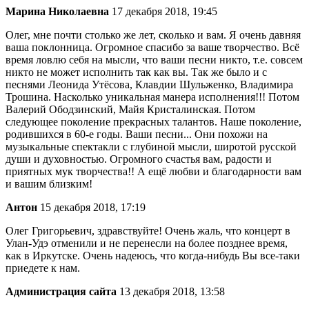
Марина Николаевна
17 декабря 2018, 19:45
Олег, мне почти столько же лет, сколько и вам. Я очень давняя
ваша поклонница. Огромное спасибо за ваше творчество. Всё
время ловлю себя на мысли, что ваши песни никто, т.е. совсем
никто не может исполнить так как вы. Так же было и с
песнями Леонида Утёсова, Клавдии Шульженко, Владимира
Трошина. Насколько уникальная манера исполнения!!! Потом
Валерий Ободзинский, Майя Кристалинская. Потом
следующее поколение прекрасных талантов. Наше поколение,
родившихся в 60-е годы. Ваши песни... Они похожи на
музыкальные спектакли с глубиной мысли, широтой русской
души и духовностью. Огромного счастья вам, радости и
приятных мук творчества!! А ещё любви и благодарности вам
и вашим близким!
Антон
15 декабря 2018, 17:19
Олег Григорьевич, здравствуйте! Очень жаль, что концерт в
Улан-Удэ отменили и не перенесли на более позднее время,
как в Иркутске. Очень надеюсь, что когда-нибудь Вы все-таки
приедете к нам.
Администрация сайта
13 декабря 2018, 13:58