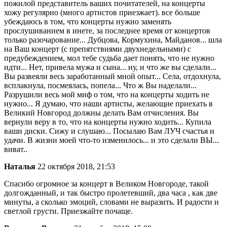
пожилой представитель ваших почитателей, на концерты
хожу регулярно (много артистов приезжает). все больше
убеждаюсь в том, что концерты нужно заменять
прослушиванием в инете, за последнее время от концертов
только разочарование... Дубцова, Кормухина, Майданов... шла
на Ваш концерт (с препятствиями двухнедельными) с
предубеждением, мол тебе судьба дает понять, что не нужно
идти... Нет, привела мужа и сына... ну, и что же вы сделали...
Вы развеяли весь заработанный мной опыт... Села, отдохнула,
всплакнула, посмеялась, попела... Что ж Вы наделали...
Разрушили весь мой миф о том, что на концерты ходить не
нужно... Я думаю, что наши артисты, желающие приехать в
Великий Новгород должны делать Вам отчисления. Вы
вернули веру в то, что на концерты нужно ходить... Купила
ваши диски. Сижу и слушаю... Посылаю Вам ЛУЧ счастья и
удачи. В жизни моей что-то изменилось... и это сделали ВЫ...
виват..
Наталья
22 октября 2018, 21:53
Спасибо огромное за концерт в Великом Новгороде, такой
долгожданный, и так быстро пролетевший, два часа , как две
минуты, а сколько эмоций, словами не выразить. И радости и
светлой грусти. Приезжайте почаще.