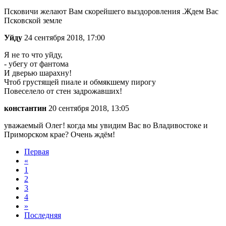
Псковичи желают Вам скорейшего выздоровления .Ждем Вас
Псковской земле
Уйду
24 сентября 2018, 17:00
Я не то что уйду,
- убегу от фантома
И дверью шарахну!
Чтоб грустящей пиале и обмякшему пирогу
Повеселело от стен задрожавших!
константин
20 сентября 2018, 13:05
уважаемый Олег! когда мы увидим Вас во Владивостоке и
Приморском крае? Очень ждём!
Первая
«
1
2
3
4
»
Последняя