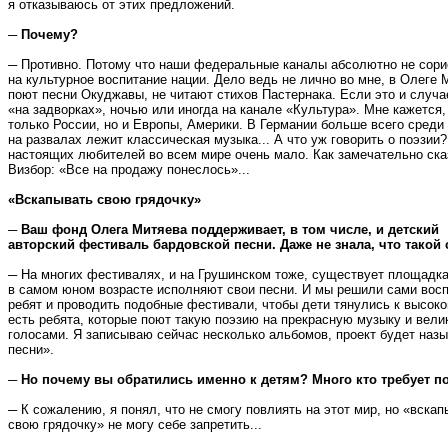
я отказываюсь от этих предложений.
─ Почему?
─ Противно. Потому что наши федеральные каналы абсолютно не сор
на культурное воспитание нации. Дело ведь не лично во мне, в Олеге 
поют песни Окуджавы, не читают стихов Пастернака. Если это и случае
«на задворках», ночью или иногда на канале «Культура». Мне кажется,
только России, но и Европы, Америки. В Германии больше всего среди
на развалах лежит классическая музыка... А что уж говорить о поэзии?
настоящих любителей во всем мире очень мало. Как замечательно ска
Визбор: «Все на продажу понеслось»...
«Вскапывать свою грядочку»
─ Ваш фонд Олега Митяева поддерживает, в том числе, и детский
авторский фестиваль бардовской песни. Даже не знала, что такой с
─ На многих фестивалях, и на Грушинском тоже, существует площадка
в самом юном возрасте исполняют свои песни. И мы решили сами восп
ребят и проводить подобные фестивали, чтобы дети тянулись к высокой
есть ребята, которые поют такую поэзию на прекрасную музыку и вел
голосами. Я записываю сейчас несколько альбомов, проект будет наз
песни».
─ Но почему вы обратились именно к детям? Много кто требует по
─ К сожалению, я понял, что не смогу повлиять на этот мир, но «вскап
свою грядочку» не могу себе запретить...