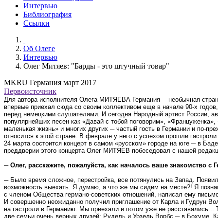
Интервью
Библиография
Ссылки
Об Олеге
Интервью
Олег Митяев: "Барды - это штучный товар"
MKRU Германия март 2017
Первоисточник
Для автора-исполнителя Олега МИТЯЕВА Германия ─ необычная стран
впервые приехал сюда со своим коллективом еще в начале 90-х годов
перед немецкими слушателями. И сегодня Народный артист России, ав
популярнейших песен как «Давай с тобой поговорим», «Француженка», 
маленькая жизнь» и многих других ─ частый гость в Германии и по-пр
относится к этой стране. В феврале у него с успехом прошли гастроли
24 марта состоится концерт в самом «русском» городе на юге ─ в Бад
преддверии этого концерта Олег МИТЯЕВ побеседовал с нашей редакц
─ Олег, расскажите, пожалуйста, как началось ваше знакомство с 
─ Было время сложное, перестройка, все потянулись на Запад. Появи
возможность выехать. Я думаю, а что же мы сидим на месте?! Я позн
с членом Общества германо-советских отношений, написал ему письмо
И совершенно неожиданно получил приглашение от Карла и Гудрун Во
на гастроли в Германию. Мы приехали и потом уже не расставались... 
две семьи очень верных друзей: Рудель и Урзель Ворбс ─ в Бохуме, К