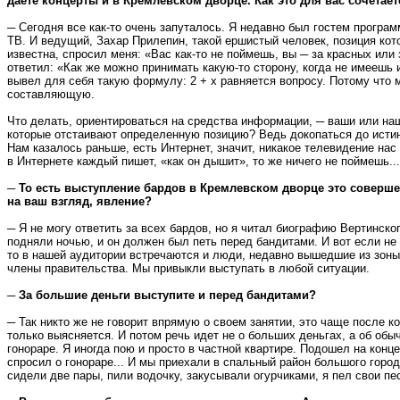
даете концерты и в Кремлевском дворце. Как это для вас сочетае
─ Сегодня все как-то очень запуталось. Я недавно был гостем програ
ТВ. И ведущий, Захар Прилепин, такой ершистый человек, позиция кот
известна, спросил меня: «Вас как-то не поймешь, вы ─ за красных или 
ответил: «Как же можно принимать какую-то сторону, когда не имеешь
вывел для себя такую формулу: 2 + х равняется вопросу. Потому что 
составляющую.
Что делать, ориентироваться на средства информации, ─ ваши или на
которые отстаивают определенную позицию? Ведь докопаться до истин
Нам казалось раньше, есть Интернет, значит, никакое телевидение нас 
в Интернете каждый пишет, «как он дышит», то же ничего не поймешь...
─ То есть выступление бардов в Кремлевском дворце это соверш
на ваш взгляд, явление?
─ Я не могу ответить за всех бардов, но я читал биографию Вертинского
подняли ночью, и он должен был петь перед бандитами. И вот если не
то в нашей аудитории встречаются и люди, недавно вышедшие из зоны
члены правительства. Мы привыкли выступать в любой ситуации.
─ За большие деньги выступите и перед бандитами?
─ Так никто же не говорит впрямую о своем занятии, это чаще после к
только выясняется. И потом речь идет не о больших деньгах, а об обы
гонораре. Я иногда пою и просто в частной квартире. Подошел на конце
спросил о гонораре... И мы приехали в спальный район большого город
сидели две пары, пили водочку, закусывали огурчиками, я пел свои пес