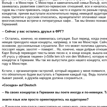
Вольф ─ в Мюнстере. С Мюнстера и замечательной семьи Вольф, кот
занималась развитием советско-германских отношений, все и началось.
годов мы стали приезжать сюда очень часто и ездили по разным город
концертов, причем выступали исключительно перед немецкой аудитори
очень трепетно к русским относились, муниципалитет оплачивал наши
многочисленные встречи в литературных кафе... Так мы близко познак
Германией.
─ Сейчас у вас остались друзья в ФРГ?
─ Остались, конечно, но изменилась ситуация. Был период, когда очен
немцев приходило наши концерты, например, в том же Мюнстере. Сейч
основном, русскоязычные слушатели. Вот что может политика сделать 
поссорят нации, захотят ─ помирят... Но, конечно, наши добрые отнош
Карл Вольф переводил тексты моих песен и, в конце концов, вышла кн
«Я учусь у облаков тишине» («Stille lern ich von den Wolken»), котору
концертах в Германии. Мы так же выпустили диск нашего концерта, ко
году в Мюнстере.
Кстати, с организатором гастролей, который недавно у меня появился,
что обязательно будем выступать в Германии каждый год. Ведь полити
бывает разной, а дружба народов должна сохраняться...
«Соседка» auf Deutsch
─ На своих концертах в Германии вы поете иногда и по-немецки. 
знаете язык или просто ориентируетесь на аудиторию?
─ Я вначале попытался самостоятельно записывать свои песни по-нем