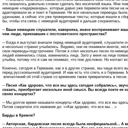
это оказалось довольно сложно сделать без носителей языка. Мне по
немецкие «лидермахеры», которые давно уже перевели мои песни на н
адаптировали их и поют в Германии. Не все начальные переводы были
удачными, а сейчас это уже проверенные тексты, которые вошли в сбо
бы, чтобы эта связь с немецкой аудиторией и дальше сохранялась.
─ Ваши немецкие слушатели, наверняка, иначе воспринимают ваш
чем люди, приехавшие с постсоветского пространства?
─ Когда я выступал вначале перед немецкой аудиторией, слушатели о
и несколько странно улыбались. Видимо, они не понимали многое, нес
свои переводы-подстрочники. Потом я спел несколько песен по-немецки
людей изменились глаза, изменились лица. Зато у меня на лице появи
улыбка, потому что я сам не понимал, что пою дословно. Но контакт вс
Конечно, сегодня в Германии, как и в других странах, мы чаще всего 
перед русскоязычной аудиторией. И нам есть что спеть и о Германии. 
впечатлений об этой стране со временем также превратились в песни..
─ Песня «Как здорово, что все мы здесь сегодня собрались», звуч
сказать, приобретает несколько иной смысл. Вы всегда поете ее н
своих концертах?
─ Мы долгое время называли концерты «Как здорово, что все мы здесь
Потом сократили это название до: ««Как здорово, что все мы ...»
Барды в Кремле?
─ Авторская, бардовская песня всегда была неофициальной... А в