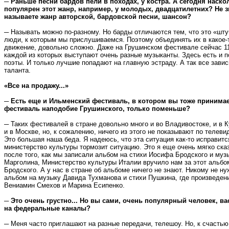
─ Раньше песни бардов пели в походах, у костра. А сегодня наско
популярен этот жанр, например, у молодых, двадцатилетних? Не з
называете жанр авторской, бардовской песни, шансон?
─ Называть можно по-разному. Но барды отличаются тем, что это «шту
люди, к которым мы прислушиваемся. Поэтому объединять их в какое-
движение, довольно сложно. Даже на Грушинском фестивале сейчас 11
каждой из которых выступают очень разные музыканты. Здесь есть и п
поэты. И только лучшие попадают на главную эстраду. А так все завис
таланта.
«Все на продажу...»
─ Есть еще и Ильменский фестиваль, в котором вы тоже принимае
фестиваль наподобие Грушинского, только поменьше?
─ Таких фестивалей в стране довольно много и во Владивостоке, и в Ку
и в Москве, но, к сожалению, ничего из этого не показывают по телеви
Это большая наша беда. Я надеюсь, что эта ситуация как-то исправится
министерство культуры тормозит ситуацию. Это я еще очень мягко сказ
после того, как мы записали альбом на стихи Иосифа Бродского и муз
Марголина, Министерство культуры Италии вручило нам за этот альб
Бродского. А у нас в стране об альбоме ничего не знают. Никому не ну
альбом на музыку Давида Тухманова и стихи Пушкина, где произведен
Вениамин Смехов и Марина Есипенко.
─ Это очень грустно... Но вы сами, очень популярный человек, в
на федеральные каналы?
─ Меня часто приглашают на разные передачи, телешоу. Но, к счастью