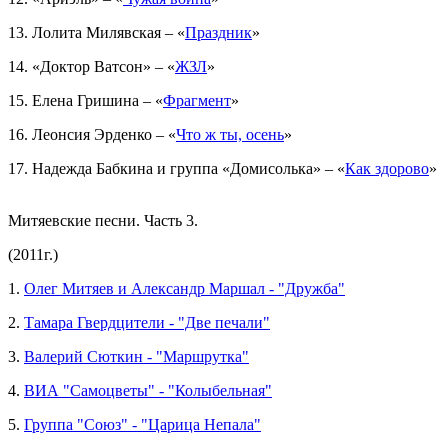
13. Лолита Милявская – «
Праздник
»
14. «Доктор Ватсон» – «
ЖЗЛ
»
15. Елена Гришина – «
Фрагмент
»
16. Леонсия Эрденко – «
Что ж ты, осень
»
17. Надежда Бабкина и группа «Домисолька» – «
Как здорово
»
Митяевские песни. Часть 3.
(2011г.)
1.
Олег Митяев и Александр Маршал - "Дружба"
2.
Тамара Гвердцители - "Две печали"
3.
Валерий Сюткин - "Маршрутка"
4.
ВИА "Самоцветы" - "Колыбельная"
5.
Группа "Союз" - "Царица Непала"