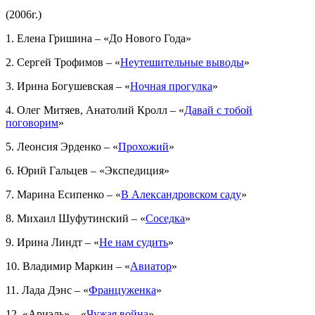
(2006г.)
1. Елена Гришина – «До Нового Года»
2. Сергей Трофимов – «
Неутешительные выводы
»
3. Ирина Богушевская – «
Ночная прогулка
»
4. Олег Митяев, Анатолий Кролл – «
Давай с тобой
поговорим
»
5. Леонсия Эрденко – «
Прохожий
»
6. Юрий Гальцев – «Экспедиция»
7. Марина Есипенко – «
В Александровском саду
»
8. Михаил Шуфутинский – «
Соседка
»
9. Ирина Линдт – «
Не нам судить
»
10. Владимир Маркин – «
Авиатор
»
11. Лада Дэнс – «
Француженка
»
12. «Ариэль» – «
Чужая война
»