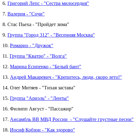
6.
Григорий Лепс - "Сестра милосердия"
7.
Валерия - "Сочи"
8. Стас Пьеха - "Пройдет зима"
9.
Группа "Город 312" - "Весенняя Москва"
10.
Ромарио - "Дружок"
11.
Группа "Кватро" - "Волга"
12.
Марина Есипенко - "Белый бант"
13.
Андрей Макаревич - "Крепитесь, люди, скоро лето!"
14. Олег Митяев - "Тихая застава"
15.
Группа "Ариэль" - "Ленты"
16. Филипп Август - "Пассажир"
17.
Ансамбль ВВ МВД России - "Слушайте грустные песни"
18.
Иосиф Кобзон - "Как здорово"