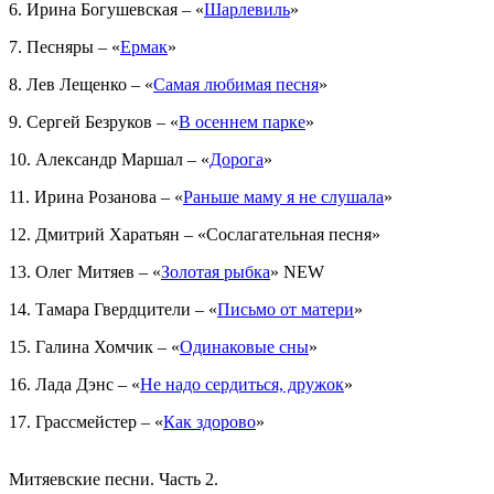
6. Ирина Богушевская – «
Шарлевиль
»
7. Песняры – «
Ермак
»
8. Лев Лещенко – «
Самая любимая песня
»
9. Сергей Безруков – «
В осеннем парке
»
10. Александр Маршал – «
Дорога
»
11. Ирина Розанова – «
Раньше маму я не слушала
»
12. Дмитрий Харатьян – «Сослагательная песня»
13. Олег Митяев – «
Золотая рыбка
» NEW
14. Тамара Гвердцители – «
Письмо от матери
»
15. Галина Хомчик – «
Одинаковые сны
»
16. Лада Дэнс – «
Не надо сердиться, дружок
»
17. Грассмейстер – «
Как здорово
»
Митяевские песни. Часть 2.