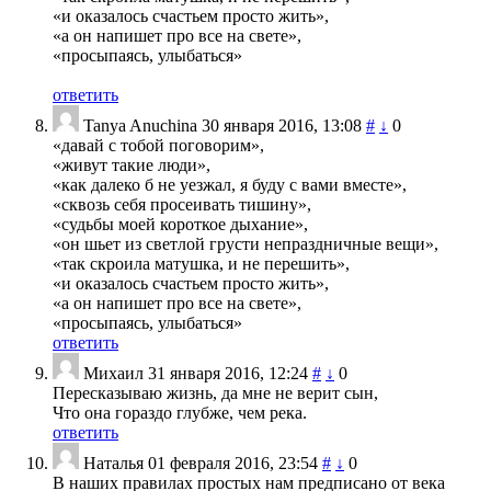
«и оказалось счастьем просто жить»,
«а он напишет про все на свете»,
«просыпаясь, улыбаться»
ответить
Tanya Anuchina
30 января 2016, 13:08
#
↓
0
«давай с тобой поговорим»,
«живут такие люди»,
«как далеко б не уезжал, я буду с вами вместе»,
«сквозь себя просеивать тишину»,
«судьбы моей короткое дыхание»,
«он шьет из светлой грусти непраздничные вещи»,
«так скроила матушка, и не перешить»,
«и оказалось счастьем просто жить»,
«а он напишет про все на свете»,
«просыпаясь, улыбаться»
ответить
Михаил
31 января 2016, 12:24
#
↓
0
Пересказываю жизнь, да мне не верит сын,
Что она гораздо глубже, чем река.
ответить
Наталья
01 февраля 2016, 23:54
#
↓
0
В наших правилах простых нам предписано от века