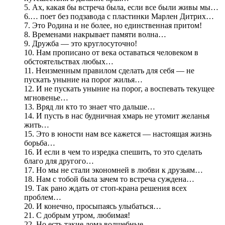
5. Ах, какая бы встреча была, если все были живы мы…
6.… поет без подзавода с пластинки Марлен Дитрих…
7. Это Родина и не более, но единственная притом!
8. Временами накрывает памяти волна…
9. Дружба — это круглосуточно!
10. Нам прописано от века оставаться человеком в
обстоятельствах любых…
11. Неизменным правилом сделать для себя — не
пускать уныние на порог жилья…
12. И не пускать уныние на порог, а воспевать текущее
мгновенье…
13. Вряд ли кто то знает что дальше…
14. И пусть в нас будничная хмарь не утомит желанья
жить…
15. Это в юности нам все кажется — настоящая жизнь
борьба…
16. И если в чем то изредка спешить, то это сделать
благо для другого…
17. Но мы не стали экономней в любви к друзьям…
18. Нам с тобой была зачем то встреча суждена…
19. Так рано ждать от стоп-крана решения всех
проблем…
20. И конечно, просыпаясь улыбаться…
21. С добрым утром, любимая!
22. Но есть такие дома волшебные…