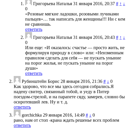
Григорьева Наталья
31 января 2016, 20:37
#
↑
↓
0
«Розовые мягкие ладошки, розовыми лучиками
пальцев»… так написать для женщины!!! Ни с кем
не сравнишь.
ответить
Григорьева Наталья
31 января 2016, 20:43
#
↑
↓
0
Или еще: «И оказалось: счастье — просто жить, не
формулируя природу в слово» или: «Неизменным
правилом сделать для себя — не пускать уныние
на порог жилья, не пускать уныние на порог
души»
ответить
Рубинштейн Борис
28 января 2016, 21:36
#
↓
0
Как здорово, что все мы здесь сегодня собрались.Я
надену свитер, связанный тобой, и уеду в Питер
поездом-стрелой, и на парапете сяду, замерев, словно бы
осиротевший лев. Ну и т. д.
ответить
gorchichka
29 января 2016, 14:49
#
↓
0
рано, нам от стоп -крана ждать решенье всех проблем
ответить