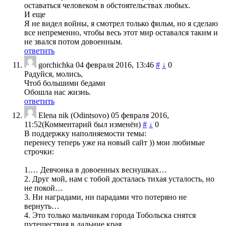
оставаться человеком в обстоятельствах любых.
И еще
Я не видел войны, я смотрел только фильм, но я сделаю
все непременно, чтобы весь этот мир оставался таким и
не звался потом довоенным.
ответить
gorchichka
04 февраля 2016, 13:46
#
↓
0
Радуйся, молись,
Чтоб большими бедами
Обошла нас жизнь.
ответить
Elena nik (Odintsovo)
05 февраля 2016,
11:52
(Комментарий был изменён)
#
↓
0
В поддержку наполняемости темы:
перенесу теперь уже на новый сайт )) мои любимые
строчки:
1.… Девчонка в довоенных веснушках…
2. Друг мой, нам с тобой досталась тихая усталость, но
не покой…
3. Ни наградами, ни парадами что потеряно не
вернуть…
4. Это только мальчикам города Тобольска снятся
путешествия в дальние края…