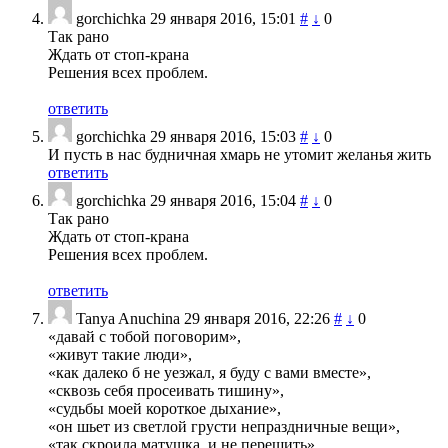
gorchichka
29 января 2016, 15:01
#
↓
0
Так рано
Ждать от стоп-крана
Решения всех проблем.
ответить
gorchichka
29 января 2016, 15:03
#
↓
0
И пусть в нас будничная хмарь не утомит желанья жить
ответить
gorchichka
29 января 2016, 15:04
#
↓
0
Так рано
Ждать от стоп-крана
Решения всех проблем.
ответить
Tanya Anuchina
29 января 2016, 22:26
#
↓
0
«давай с тобой поговорим»,
«живут такие люди»,
«как далеко б не уезжал, я буду с вами вместе»,
«сквозь себя просеивать тишину»,
«судьбы моей короткое дыхание»,
«он шьет из светлой грусти непраздничные вещи»,
«так скроила матушка, и не перешить»,