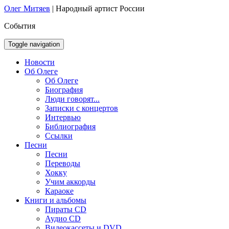
Олег Митяев
|
Народный артист России
События
Toggle navigation
Новости
Об Олеге
Об Олеге
Биография
Люди говорят...
Записки с концертов
Интервью
Библиография
Ссылки
Песни
Песни
Переводы
Хокку
Учим аккорды
Караоке
Книги и альбомы
Пираты CD
Аудио CD
Видеокассеты и DVD