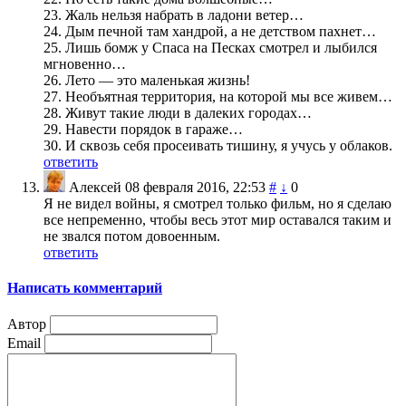
23. Жаль нельзя набрать в ладони ветер…
24. Дым печной там хандрой, а не детством пахнет…
25. Лишь бомж у Спаса на Песках смотрел и лыбился
мгновенно…
26. Лето — это маленькая жизнь!
27. Необъятная территория, на которой мы все живем…
28. Живут такие люди в далеких городах…
29. Навести порядок в гараже…
30. И сквозь себя просеивать тишину, я учусь у облаков.
ответить
Алексей
08 февраля 2016, 22:53
#
↓
0
Я не видел войны, я смотрел только фильм, но я сделаю
все непременно, чтобы весь этот мир оставался таким и
не звался потом довоенным.
ответить
Написать комментарий
Автор
Email