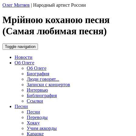
Олег Митяев
|
Народный артист России
Мрiйною коханою песня
(Самая любимая песня)
Toggle navigation
Новости
Об Олеге
Об Олеге
Биография
Люди говорят...
Записки с концертов
Интервью
Библиография
Ссылки
Песни
Песни
Переводы
Хокку
Учим аккорды
Караоке