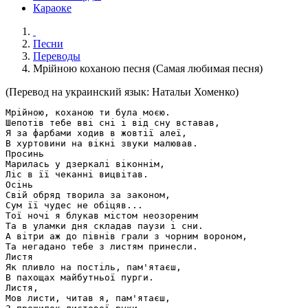
Караоке
Песни
Переводы
Мрiйною коханою песня (Самая любимая песня)
(Перевод на украинский язык: Натальи Хоменко)
Мрiйною, коханою ти була моєю.

Шепотiв тебе ввi снi i вiд сну вставав,

Я за фарбами ходив в жовтiї алеї,

В хуртовини на вiкнi звуки малював.

Просинь

Марилась у дзеркалi вiконнiм,

Лiс в її чеканнi вицвiтав.

Осiнь

Свiй обряд творила за законом,

Сум її чудес не обiцяв...

Тої ночi я блукав мiстом неозореним

Та в уламки дня складав паузи i сни.

А вiтри аж до пiвнiв грали з чорним вороном,

Та негадано тебе з листям принесли.

Листя

Як пливло на постiль, пам'ятаєш,

В пахощах майбутньої пурги.

Листя,

Мов листи, читав я, пам'ятаєш,
