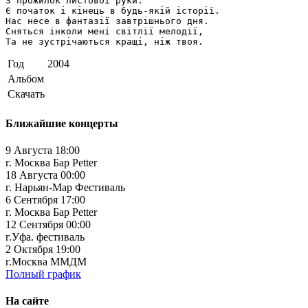
З прожилок листової руки.

Є початок i кiнець в будь-якiй iсторiї.

Нас несе в фантазiї завтрiшнього дня.

Сняться iнколи менi свiтлiї мелодiї,

Та не зустрiчаються кращi, нiж твоя.
Год
2004
Альбом
Скачать
Ближайшие концерты
9 Августа 18:00
г. Москва Бар Petter
18 Августа 00:00
г. Нарьян-Мар Фестиваль
6 Сентября 17:00
г. Москва Бар Petter
12 Сентября 00:00
г.Уфа. фестиваль
2 Октября 19:00
г.Москва ММДМ
Полный график
На сайте