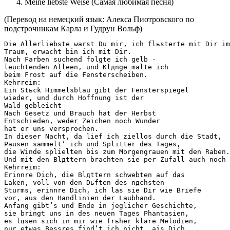
Meine liebste Weise (Самая любимая песня)
(Перевод на немецкий язык: Алекса Пиотровского по
подстрочникам Карла и Гудрун Вольф)
Die Allerliebste warst Du mir, ich flьsterte mit Dir im

Traum, erwacht bin ich mit Dir.

Nach Farben suchend folgte ich gelb -

leuchtenden Alleen, und Klдnge malte ich

beim Frost auf die Fensterscheiben.

Kehrreim:

Ein Stьck Himmelsblau gibt der Fensterspiegel

wieder, und durch Hoffnung ist der

Wald gebleicht

Nach Gesetz und Brauch hat der Herbst

Entschieden, weder Zeichen noch Wunder

hat er uns versprochen.

In dieser Nacht, da lief ich ziellos durch die Stadt,

Pausen sammelt’ ich und Splitter des Tages,

die Winde splielten bis zum Morgengrauen mit den Raben.

Und mit den Blдttern brachten sie per Zufall auch noch 
Kehrreim:

Erinnre Dich, die Blдttern schwebten auf das

Laken, voll von den Dьften des nдchsten

Sturms, erinnre Dich, ich las sie Dir wie Briefe

vor, aus den Handlinien der Laubhand.

Anfang gibt’s und Ende in jeglicher Geschichte,

sie bringt uns in des neuen Tages Phantasien,

es lцsen sich in mir wie frьher klare Melodien,

nur etwas Bessres find’t ich nicht, ais Dich.