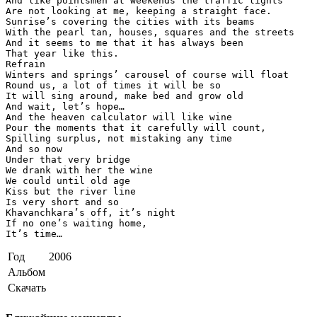
And like pointsmen at weekends the traffic lights

Are not looking at me, keeping a straight face.

Sunrise’s covering the cities with its beams

With the pearl tan, houses, squares and the streets

And it seems to me that it has always been

That year like this.

Refrain

Winters and springs’ carousel of course will float

Round us, a lot of times it will be so

It will sing around, make bed and grow old

And wait, let’s hope…

And the heaven calculator will like wine

Pour the moments that it carefully will count,

Spilling surplus, not mistaking any time

And so now

Under that very bridge

We drank with her the wine

We could until old age

Kiss but the river line

Is very short and so

Khavanchkara’s off, it’s night

If no one’s waiting home,

It’s time…
Год
2006
Альбом
Скачать