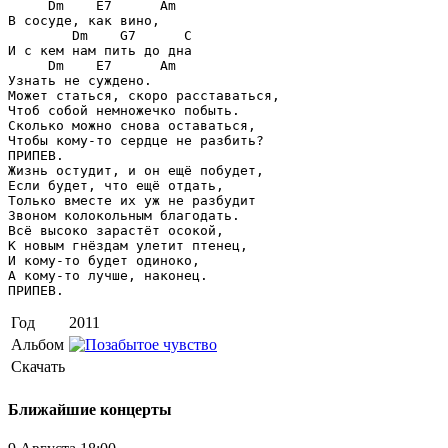
     Dm    E7      Am
        Dm    G7      C
     Dm    E7      Am
Узнать не суждено.

Может статься, скоро расставаться,

Чтоб собой немножечко побыть.

Сколько можно снова оставаться,

Чтобы кому-то сердце не разбить?

ПРИПЕВ.

Жизнь остудит, и он ещё побудет,

Если будет, что ещё отдать,

Только вместе их уж не разбудит

Звоном колокольным благодать.

Всё высоко зарастёт осокой,

К новым гнёздам улетит птенец,

И кому-то будет одиноко,

А кому-то лучше, наконец.

ПРИПЕВ.
Год
2011
Альбом
Скачать
Ближайшие концерты