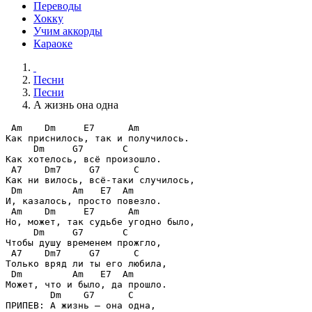
Переводы
Хокку
Учим аккорды
Караоке
Песни
Песни
А жизнь она одна
 Am    Dm     E7      Am
     Dm     G7       C
 A7    Dm7     G7      C
 Dm         Am   E7  Am
 Am    Dm     E7      Am
     Dm     G7       C
 A7    Dm7     G7      C
 Dm         Am   E7  Am
        Dm    G7      C