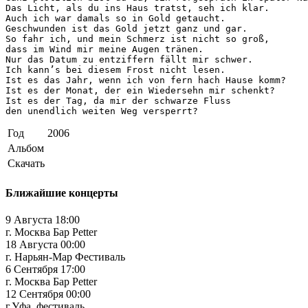
Das Licht, als du ins Haus tratst, seh ich klar.

Auch ich war damals so in Gold getaucht.

Geschwunden ist das Gold jetzt ganz und gar.

So fahr ich, und mein Schmerz ist nicht so groß,

dass im Wind mir meine Augen tränen.

Nur das Datum zu entziffern fällt mir schwer.

Ich kann’s bei diesem Frost nicht lesen.

Ist es das Jahr, wenn ich von fern hach Hause komm?

Ist es der Monat, der ein Wiedersehn mir schenkt?

Ist es der Tag, da mir der schwarze Fluss

den unendlich weiten Weg versperrt?
Год
2006
Альбом
Скачать
Ближайшие концерты
9 Августа 18:00
г. Москва Бар Petter
18 Августа 00:00
г. Нарьян-Мар Фестиваль
6 Сентября 17:00
г. Москва Бар Petter
12 Сентября 00:00
г.Уфа. фестиваль