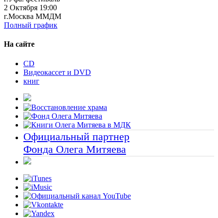
2 Октября 19:00
г.Москва ММДМ
Полный график
На сайте
CD
Видеокассет и DVD
книг
Официальный партнер
Фонда Олега Митяева