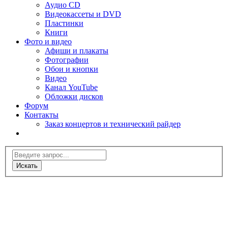
Аудио CD
Видеокассеты и DVD
Пластинки
Книги
Фото и видео
Афиши и плакаты
Фотографии
Обои и кнопки
Видео
Канал YouTube
Обложки дисков
Форум
Контакты
Заказ концертов и технический райдер
Искать