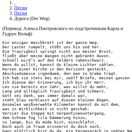
Песни
Песни
Дорога (Der Weg)
(Перевод: Алекса Пиотровского по подстрочникам Карла и
Гудрун Вольф)
Ein enziges Waschbrett ist der ganze Weg.

Der Laster rumpelt, stößt uns hin und her.

Die Traurigkeit springt nicht aus meiner Brust,

fließt über meine Wangen nicht gekränkt davon.

Schnell wird’s auf den Feldern rabenschwarz.

Wenn du willst, kannst du kleine Lichter zählen.

Kerzen einer Kirche in den Horizont gesteckt,

Abschiedsmesse irgendwem, den man zu Grabe trägt.

Ich hab sie stets bei mir, zwölf Briefe, meinen ganzen 
Ich dienne der Erinnerung, ich bin ihr Herr.

Les sie bereits ein Jahr, was willst du mehr,

Lang und alltäglich Traurigkeit und Schmerz.

Gott sei dank, was immer damals war,

steht blau verblasst auf diesen kleinen Bögen.

Ausmalen weißverwehte Kilometer kannst du mit dem,

was in Wirklichkeit so nicht geschah.

Verzier die Steppe mit Serpentinenuntergang,

dem Schnee füg lila Dämmerung hinzu,

so lange, bis du müde bist, einschläfst.

Doch auch im Traum erinnerst du doch noch.

Ganz plötzlich bist du da, ein Fergespräch in später Na