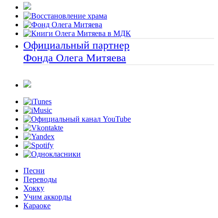
Официальный партнер
Фонда Олега Митяева
Песни
Переводы
Хокку
Учим аккорды
Караоке