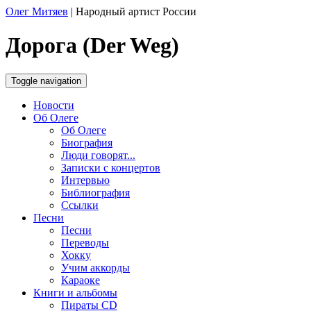
Олег Митяев
|
Народный артист России
Дорога (Der Weg)
Toggle navigation
Новости
Об Олеге
Об Олеге
Биография
Люди говорят...
Записки с концертов
Интервью
Библиография
Ссылки
Песни
Песни
Переводы
Хокку
Учим аккорды
Караоке
Книги и альбомы
Пираты CD