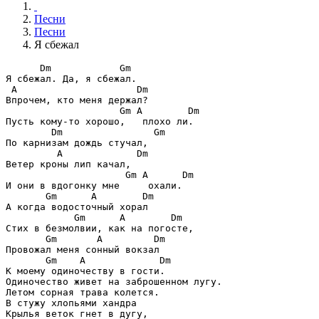
Песни
Песни
Я сбежал
      Dm            Gm
 A                     Dm
                    Gm A        Dm
        Dm                Gm
         A             Dm
                     Gm A      Dm
       Gm      A        Dm
            Gm      A        Dm
       Gm       A         Dm
       Gm    A             Dm
К моему одиночеству в гости.

Одиночество живет на заброшенном лугу.

Летом сорная трава колется.

В стужу хлопьями хандра

Крылья веток гнет в дугу,
