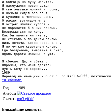
И волчица на луну молится.

Я наслушался песен дождя

В светомузыке молний и грома,

Я ночами сидел без огня

И купался в молчании дома.

Отражает взглядом мгла

В острых шпилях купола -

Не поранится б о них веками.

Возвращаться не хочу,

Как бы память ни гнала,

Не стекала б по щекам реками.

Лишь ночами, когда город слеп,

Я по чутким кварталам кочую,

Где бездомные, вмерзшие в снег,

Вдоль дороги машины ночуют.

Я сбежал. Да, я сбежал.

Впрочем, кто меня держал?

Пусть кому-то хорошо...

1989

"Я сбежал"
Год
1989
Альбом
Скачать
mp3
gif
tif
Ближайшие концерты