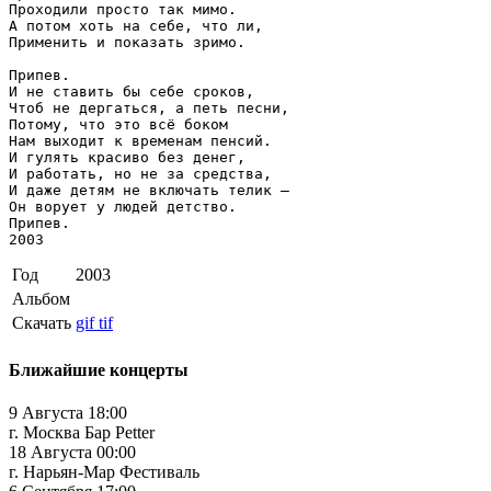
Проходили просто так мимо.

А потом хоть на себе, что ли,

Применить и показать зримо.

Припев.

И не ставить бы себе сроков,

Чтоб не дергаться, а петь песни,

Потому, что это всё боком

Нам выходит к временам пенсий.

И гулять красиво без денег,

И работать, но не за средства,

И даже детям не включать телик –

Он ворует у людей детство.

Припев.

2003
Год
2003
Альбом
Скачать
gif
tif
Ближайшие концерты
9 Августа 18:00
г. Москва Бар Petter
18 Августа 00:00
г. Нарьян-Мар Фестиваль