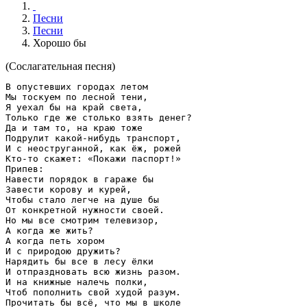
Песни
Песни
Хорошо бы
(Сослагательная песня)
В опустевших городах летом

Мы тоскуем по лесной тени,

Я уехал бы на край света,

Только где же столько взять денег?

Да и там то, на краю тоже

Подрулит какой-нибудь транспорт,

И с неоструганной, как ёж, рожей

Кто-то скажет: «Покажи паспорт!»

Припев:

Навести порядок в гараже бы

Завести корову и курей,

Чтобы стало легче на душе бы

От конкретной нужности своей.

Но мы все смотрим телевизор,

А когда же жить?

А когда петь хором

И с природою дружить?

Нарядить бы все в лесу ёлки

И отпраздновать всю жизнь разом.

И на книжные налечь полки,

Чтоб пополнить свой худой разум.

Прочитать бы всё, что мы в школе
