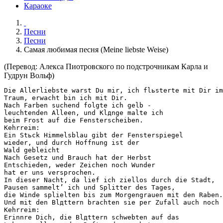
Караоке
Песни
Песни
Самая любимая песня (Meine liebste Weise)
(Перевод: Алекса Пиотровского по подстрочникам Карла и
Гудрун Вольф)
Die Allerliebste warst Du mir, ich flьsterte mit Dir im

Traum, erwacht bin ich mit Dir.

Nach Farben suchend folgte ich gelb -

leuchtenden Alleen, und Klдnge malte ich

beim Frost auf die Fensterscheiben.

Kehrreim:

Ein Stьck Himmelsblau gibt der Fensterspiegel

wieder, und durch Hoffnung ist der

Wald gebleicht

Nach Gesetz und Brauch hat der Herbst

Entschieden, weder Zeichen noch Wunder

hat er uns versprochen.

In dieser Nacht, da lief ich ziellos durch die Stadt,

Pausen sammelt’ ich und Splitter des Tages,

die Winde splielten bis zum Morgengrauen mit den Raben.

Und mit den Blдttern brachten sie per Zufall auch noch 
Kehrreim:

Erinnre Dich, die Blдttern schwebten auf das
