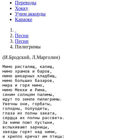
Переводы
Хокку
Учим аккорды
Караоке
Песни
Песни
Пилигримы
(И.Бродский, Л.Марголин)
Мимо ристалищ, капищ,

мимо храмов и баров,

мимо шикарных кладбищ,

мимо больших базаров,

мира и горя мимо,

мимо Мекки и Рима,

синим солнцем палимы,

идут по земле пилигримы.

Увечны они, горбаты,

голодны, полуодеты,

глаза их полны заката,

сердца их полны рассвета.

За ними поют пустыни,

вспыхивают зарницы,

звезды горят над ними,

и хрипло кричат им птицы:
