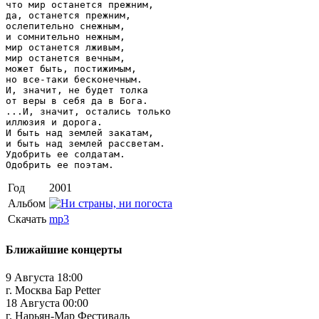
что мир останется прежним,

да, останется прежним,

ослепительно снежным,

и сомнительно нежным,

мир останется лживым,

мир останется вечным,

может быть, постижимым,

но все-таки бесконечным.

И, значит, не будет толка

от веры в себя да в Бога.

...И, значит, остались только

иллюзия и дорога.

И быть над землей закатам,

и быть над землей рассветам.

Удобрить ее солдатам.

Одобрить ее поэтам.
Год
2001
Альбом
Скачать
mp3
Ближайшие концерты
9 Августа 18:00
г. Москва Бар Petter
18 Августа 00:00
г. Нарьян-Мар Фестиваль