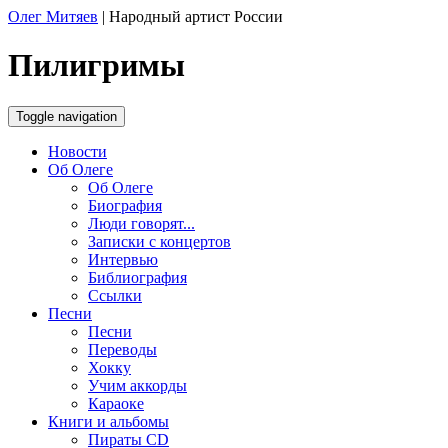
Олег Митяев
|
Народный артист России
Пилигримы
Toggle navigation
Новости
Об Олеге
Об Олеге
Биография
Люди говорят...
Записки с концертов
Интервью
Библиография
Ссылки
Песни
Песни
Переводы
Хокку
Учим аккорды
Караоке
Книги и альбомы
Пираты CD