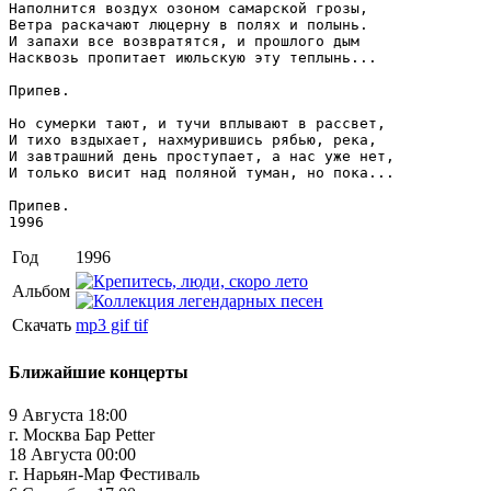
Наполнится воздух озоном самарской грозы,

Ветра раскачают люцерну в полях и полынь.

И запахи все возвратятся, и прошлого дым

Насквозь пропитает июльскую эту теплынь...

Припев.

Но сумерки тают, и тучи вплывают в рассвет,

И тихо вздыхает, нахмурившись рябью, река,

И завтрашний день проступает, а нас уже нет,

И только висит над поляной туман, но пока...

Припев.

1996
Год
1996
Альбом
Скачать
mp3
gif
tif
Ближайшие концерты
9 Августа 18:00
г. Москва Бар Petter
18 Августа 00:00
г. Нарьян-Мар Фестиваль