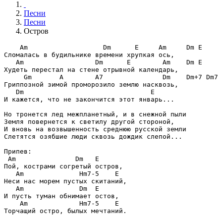
Песни
Песни
Остров
    Am                   Dm      E     Am     Dm E
   Am                  Dm      E        Am    Dm E
     Gm       A        A7               Dm    Dm+7 Dm7 
   Dm                                E
И кажется, что не закончится этот январь...

Но тронется лед межпланетный, и в снежной пыли

Земля повернется к светилу другой стороной,

И вновь на возвышенность среднюю русской земли

Слетятся озябшие люди сквозь дождик слепой...

 Am               Dm   E
   Am              Hm7-5    E
   Am              Dm  E
    Am             Hm7-5    E
Торчащий остро, былых мечтаний.
