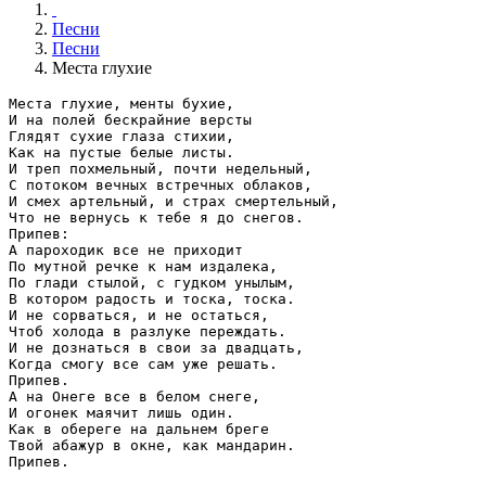
Песни
Песни
Места глухие
Места глухие, менты бухие,

И на полей бескрайние версты

Глядят сухие глаза стихии,

Как на пустые белые листы.

И треп похмельный, почти недельный,

С потоком вечных встречных облаков,

И смех артельный, и страх смертельный,

Что не вернусь к тебе я до снегов.

Припев:

А пароходик все не приходит

По мутной речке к нам издалека,

По глади стылой, с гудком унылым,

В котором радость и тоска, тоска.

И не сорваться, и не остаться,

Чтоб холода в разлуке переждать.

И не дознаться в свои за двадцать,

Когда смогу все сам уже решать.

Припев.

А на Онеге все в белом снеге,

И огонек маячит лишь один.

Как в обереге на дальнем бреге

Твой абажур в окне, как мандарин.

Припев.