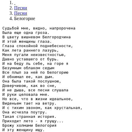
Песни
Песни
Белогорие
Судьбой мне, видно, напророчена

Была еще одна гроза.

В цвету вишневом Белгородчина

И этой женщины глаза.

Глаза спокойной поднебесности,

Как лета раннего лазурь,

Меня пугали неизвестностью,

Давно уставшего от бурь.

И на беду ль себе, на горе я

Безумным облаком седым

Все плыл за ней по Белогорию

И обнимал ее, как дым.

Она была такой послушною,

Доверчивою, как во сне,

И не дыша, все песни слушала

И руки целовала мне.

Но все, что в жизни идеальное,

Виденьем тает на ветру.

И с тихим звоном, как хрустальная,

Она исчезла поутру.

Такая странная история.

Приходит лето - я грущу...

Брожу холмами Белогория

И эту женщину ищу.
