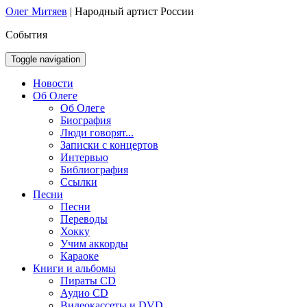
Олег Митяев
|
Народный артист России
События
Toggle navigation
Новости
Об Олеге
Об Олеге
Биография
Люди говорят...
Записки с концертов
Интервью
Библиография
Ссылки
Песни
Песни
Переводы
Хокку
Учим аккорды
Караоке
Книги и альбомы
Пираты CD
Аудио CD
Видеокассеты и DVD