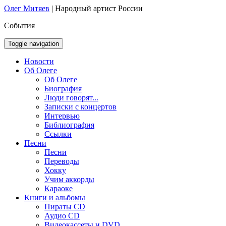
Олег Митяев
|
Народный артист России
События
Toggle navigation
Новости
Об Олеге
Об Олеге
Биография
Люди говорят...
Записки с концертов
Интервью
Библиография
Ссылки
Песни
Песни
Переводы
Хокку
Учим аккорды
Караоке
Книги и альбомы
Пираты CD
Аудио CD
Видеокассеты и DVD