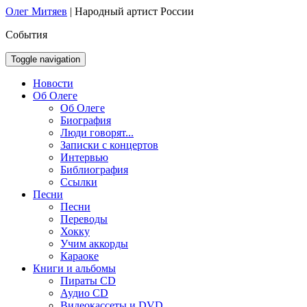
Олег Митяев
|
Народный артист России
События
Toggle navigation
Новости
Об Олеге
Об Олеге
Биография
Люди говорят...
Записки с концертов
Интервью
Библиография
Ссылки
Песни
Песни
Переводы
Хокку
Учим аккорды
Караоке
Книги и альбомы
Пираты CD
Аудио CD
Видеокассеты и DVD