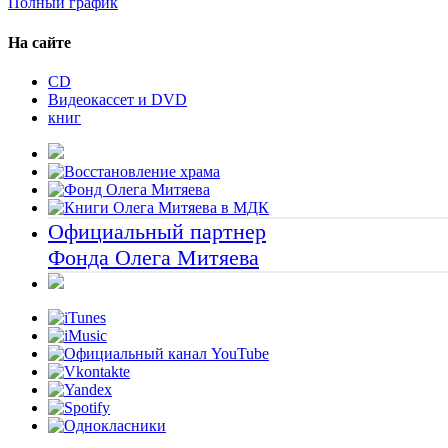
Полный график
На сайте
CD
Видеокассет и DVD
книг
Официальный партнер
Фонда Олега Митяева