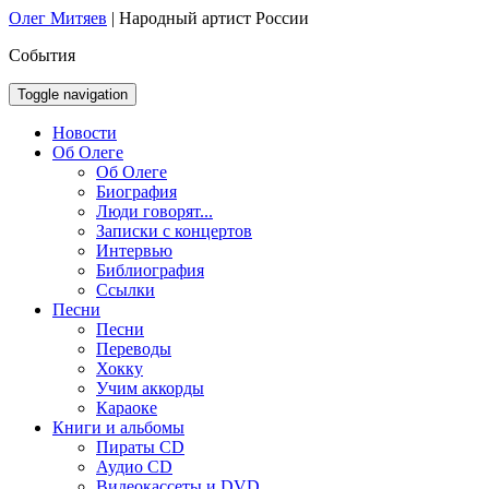
Олег Митяев
|
Народный артист России
События
Toggle navigation
Новости
Об Олеге
Об Олеге
Биография
Люди говорят...
Записки с концертов
Интервью
Библиография
Ссылки
Песни
Песни
Переводы
Хокку
Учим аккорды
Караоке
Книги и альбомы
Пираты CD
Аудио CD
Видеокассеты и DVD