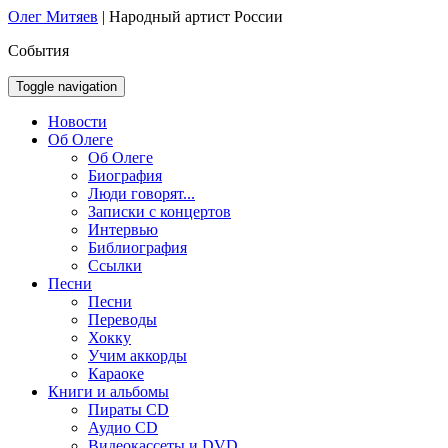
Олег Митяев
|
Народный артист России
События
Toggle navigation
Новости
Об Олеге
Об Олеге
Биография
Люди говорят...
Записки с концертов
Интервью
Библиография
Ссылки
Песни
Песни
Переводы
Хокку
Учим аккорды
Караоке
Книги и альбомы
Пираты CD
Аудио CD
Видеокассеты и DVD