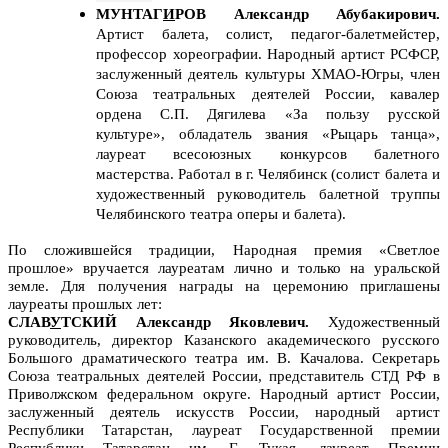
МУНТАГ
И
РОВ Александр Абубакирович.
Артист балета, солист, педагог-балетмейстер,
профессор хореографии. Народный артист РСФСР,
заслуженный деятель культуры ХМАО-Югры, член
Союза театральных деятелей России, кавалер
ордена С.П. Дягилева «За пользу русской
культуре», обладатель звания «Рыцарь танца»,
лауреат всесоюзных конкурсов балетного
мастерства. Работал в г. Челябинск (солист балета и
художественный руководитель балетной труппы
Челябинского театра оперы и балета).
По сложившейся традиции, Народная премия «Светлое
прошлое» вручается лауреатам лично и только на уральской
земле. Для получения награды на церемонию приглашены
лауреаты прошлых лет:
СЛАВ
У
ТСКИЙ Александр Яковлевич.
Художественный
руководитель, директор Казанского академического русского
Большого драматического театра им. В. Качалова
. Секретарь
Союза театральных деятелей России,
п
редставитель СТД РФ в
Приволжском федеральном округе. Народный артист России,
заслуженный деятель искусств России, народный артист
Республики Татарстан, лауреат Государственной премии