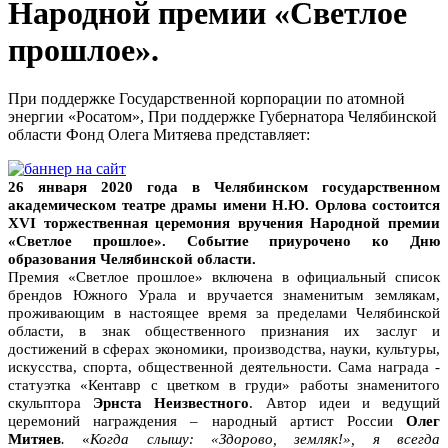
Народной премии «Светлое
прошлое».
При поддержке Государственной корпорации по атомной
энергии «Росатом», При поддержке Губернатора Челябинской
области Фонд Олега Митяева представляет:
26 января
2020 года в Челябинском государственном
академическом театре драмы имени Н.Ю. Орлова
состоится
XVI
торжественная церемония вручения Народной премии
«Светлое прошлое».
Событие приурочено ко Дню
образования Челябинской области.
Премия «Светлое прошлое» включена в официальный список
брендов Южного Урала и вручается
знаменитым
землякам
,
проживающим в настоящее время за пределами Челябинской
области, в знак общественного признания их заслуг и
достижений в сферах экономики, производства, науки, культуры,
искусства, спорта, общественной деятельности. Сама награда -
статуэтка «Кентавр с цветком в груди» работы знаменитого
скульптора
Эрнста Неизвестного
.
Автор идеи и ведущий
церемоний награждения – народный артист России
Олег
Митяев
.
«
Когда слышу: «Здорово, земляк!», я всегда