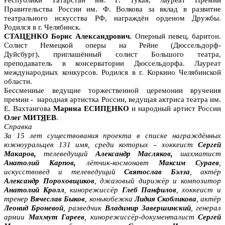
Республики Татарстан им. Г. Тукая, лауреат Премии
Правительства России им. Ф. Волкова за вклад в развитие
театрального искусства РФ, награждён орденом Дружбы.
Родился в г. Челябинск.
СТАЦ
Е
НКО Борис Александрович.
Оперный певец, баритон.
Солист
Немецкой оперы на Рейне (Дюссельдорф-
Дуйсбург), приглашённый солист Большого театра,
преподаватель в консерватории Дюссельдорфа. Лауреат
международных конкурсов.
Родился в г. Коркино Челябинской
области.
Бессменные ведущие торжественной церемонии вручения
премии - народная артистка России, ведущая актриса театра им.
Е. Вахтангова
Марина ЕСИП
Е
НКО
и народный артист России
Олег МИТ
Я
ЕВ
.
Справка
За 15 лет существования проекта в списке награждённых
южноуральцев 131 имя, среди которых – хоккеист
Сергей
Макаров
,
телеведущий
Александр Масляков
,
шахматист
Анатолий Карпов
,
лётчик-
космонавт
Максим Сураев
,
искусствовед и телеведущий
Святослав Бэлза
, актёр
Александр Пороховщиков
, джазовый дирижёр и композитор
Анатолий Кролл
, кинорежиссёр
Глеб Панфилов
, хоккеист и
тренер
Вячеслав Быков
, конькобежка
Лидия Скобликова
, актёр
Леонид Броневой
, разведчик
Владимир Завершинский
, генерал
армии
Махмут Гареев
, кинорежиссёр-документалист
Сергей