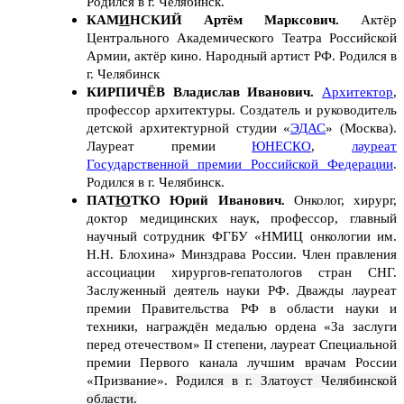
Родился в г. Челябинск.
КАМ
И
НСКИЙ Артём Марксович.
Актёр
Центрального Академического Театра Российской
Армии, актёр кино.
Народный артист РФ. Родился в
г. Челябинск
КИРПИЧЁВ Владислав Иванович.
Архитектор
,
профессор архитектуры. Создатель и руководитель
детской архитектурной студии «
ЭДАС
» (Москва)
.
Лауреат премии
ЮНЕСКО
,
лауреат
Государственной премии Российской Федерации
.
Родился в
г. Челябинск.
ПАТ
Ю
ТКО Юрий Иванович.
Онколог, хирург,
доктор медицинских наук, профессор, главный
научный сотрудник ФГБУ «НМИЦ онкологии им.
Н.Н. Блохина» Минздрава России. Член правления
ассоциации хирургов-гепатологов стран СНГ.
Заслуженный деятель науки РФ. Дважды лауреат
премии Правительства РФ в области науки и
техники, награждён медалью ордена «За заслуги
перед отечеством» II степени, лауреат Специальной
премии Первого канала лучшим врачам России
«Призвание».
Родился в г. Златоуст Челябинской
области.