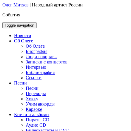
Олег Митяев
|
Народный артист России
События
Toggle navigation
Новости
Об Олеге
Об Олеге
Биография
Люди говорят...
Записки с концертов
Интервью
Библиография
Ссылки
Песни
Песни
Переводы
Хокку
Учим аккорды
Караоке
Книги и альбомы
Пираты CD
Аудио CD
Видеокассеты и DVD