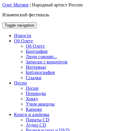
Олег Митяев
|
Народный артист России
Ильменский фестиваль
Toggle navigation
Новости
Об Олеге
Об Олеге
Биография
Люди говорят...
Записки с концертов
Интервью
Библиография
Ссылки
Песни
Песни
Переводы
Хокку
Учим аккорды
Караоке
Книги и альбомы
Пираты CD
Аудио CD
Видеокассеты и DVD